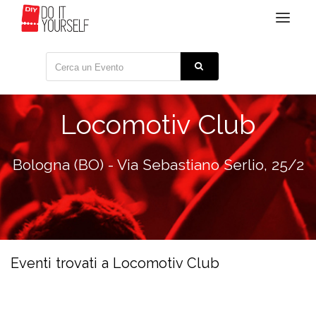
Toggle
navigat
Locomotiv Club
Bologna (BO) - Via Sebastiano Serlio, 25/2
Eventi trovati a Locomotiv Club