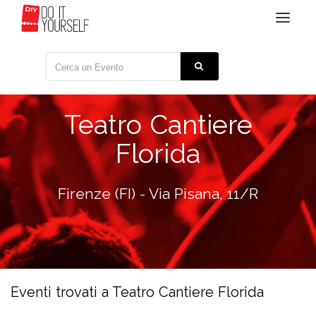
Toggle
navigat
Teatro Cantiere
Florida
Firenze (FI) - Via Pisana, 11/R
Eventi trovati a Teatro Cantiere Florida