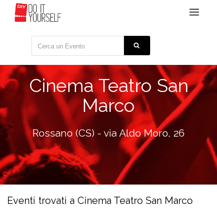
Toggle
navigat
Cinema Teatro San
Marco
Rossano (CS) - via Aldo Moro, 26
Eventi trovati a Cinema Teatro San Marco