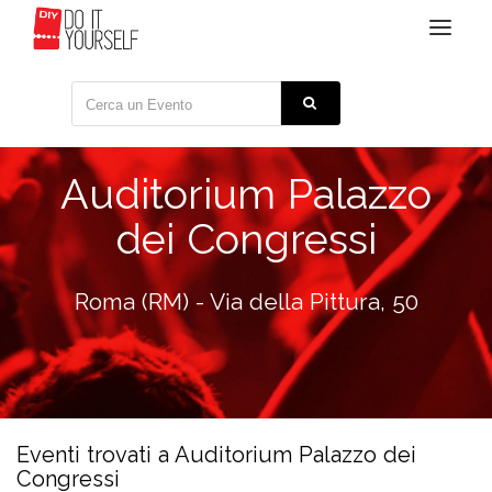
Toggle
navigat
Auditorium Palazzo
dei Congressi
Roma (RM) - Via della Pittura, 50
Eventi trovati a Auditorium Palazzo dei
Congressi