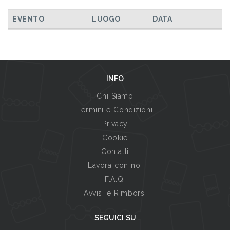
EVENTO
LUOGO
DATA
INFO
Chi Siamo
Termini e Condizioni
Privacy
Cookie
Contatti
Lavora con noi
F.A.Q.
Avvisi e Rimborsi
SEGUICI SU