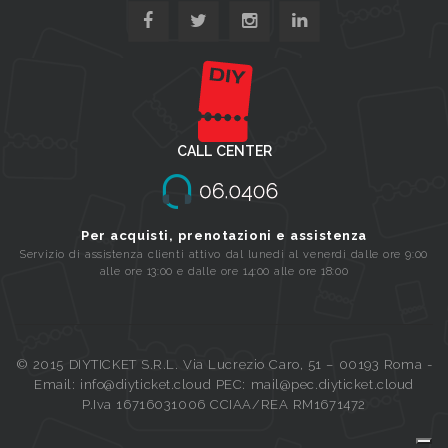
CALL CENTER
Per acquisti, prenotazioni e assistenza
Servizio di assistenza clienti attivo dal lunedi al venerdi dalle ore 9:00
alle ore 13:00 e dalle ore 14:00 alle ore 18:00
© 2015 DIYTICKET S.R.L. Via Lucrezio Caro, 51 – 00193 Roma -
Email: info@diyticket.cloud PEC: mail@pec.diyticket.cloud
P.Iva 16716031006 CCIAA/REA RM1671472