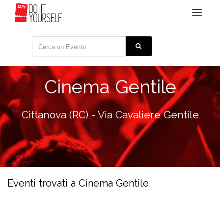
Toggle
navigat
Cinema Gentile
Cittanova (RC) - Via Cavaliere Gentile
Eventi trovati a Cinema Gentile