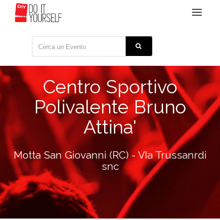
Toggle
navigat
Centro Sportivo
Polivalente Bruno
Attina'
Motta San Giovanni (RC) - VIa Trussanrdi
snc