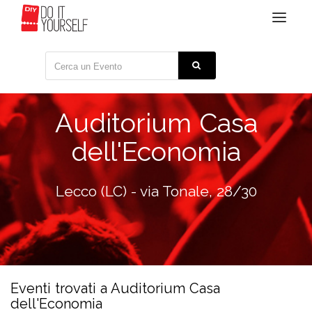
Toggle
navigat
Auditorium Casa
dell'Economia
Lecco (LC) - via Tonale, 28/30
Eventi trovati a Auditorium Casa
dell'Economia