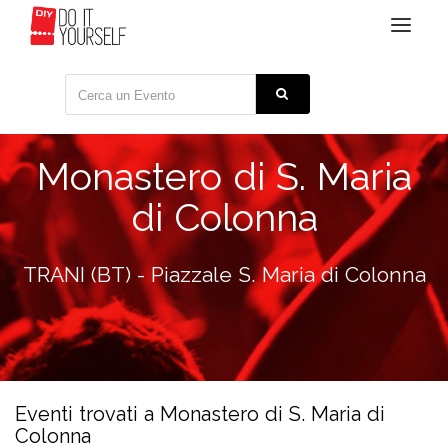
Toggle
navigat
Monastero di S. Maria
di Colonna
TRANI (BT) - Piazzale S. Maria di Colonna
Eventi trovati a Monastero di S. Maria di
Colonna