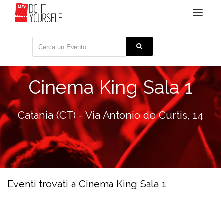
Toggle
navigat
Cinema King Sala 1
Catania (CT) - Via Antonio de Curtis, 14
Eventi trovati a Cinema King Sala 1