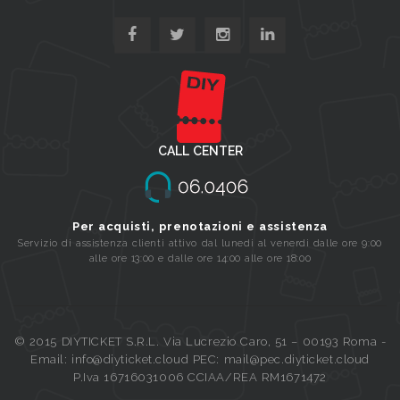
CALL CENTER
Per acquisti, prenotazioni e assistenza
Servizio di assistenza clienti attivo dal lunedi al venerdi dalle ore 9:00
alle ore 13:00 e dalle ore 14:00 alle ore 18:00
© 2015 DIYTICKET S.R.L. Via Lucrezio Caro, 51 – 00193 Roma -
Email: info@diyticket.cloud PEC: mail@pec.diyticket.cloud
P.Iva 16716031006 CCIAA/REA RM1671472