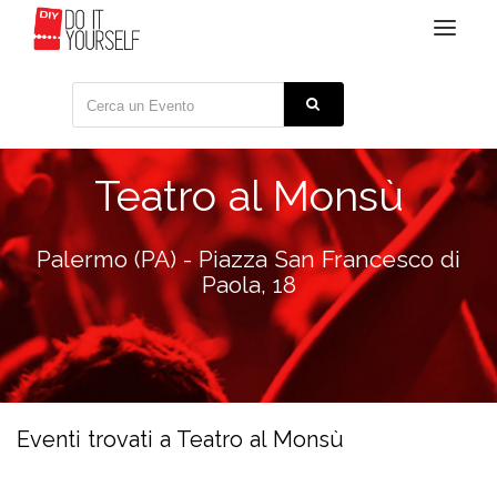
Toggle
navigat
Teatro al Monsù
Palermo (PA) - Piazza San Francesco di
Paola, 18
Eventi trovati a Teatro al Monsù