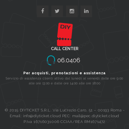
CALL CENTER
Per acquisti, prenotazioni e assistenza
Servizio di assistenza clienti attivo dal lunedi al venerdi dalle ore 9:00
alle ore 13:00 e dalle ore 14:00 alle ore 18:00
© 2015 DIYTICKET S.R.L. Via Lucrezio Caro, 51 – 00193 Roma -
Email: info@diyticket.cloud PEC: mail@pec.diyticket.cloud
P.Iva 16716031006 CCIAA/REA RM1671472