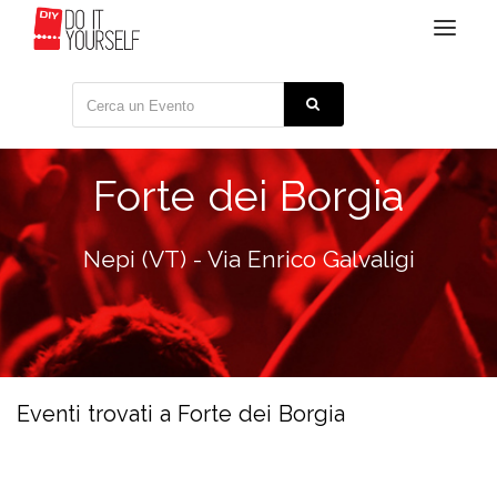
Toggle
navigat
Forte dei Borgia
Nepi (VT) - Via Enrico Galvaligi
Eventi trovati a Forte dei Borgia