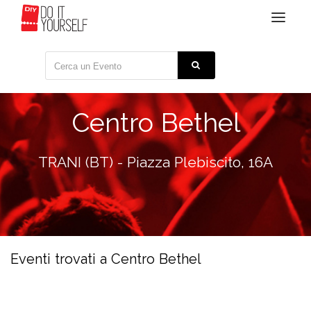
Toggle
navigat
Centro Bethel
TRANI (BT) - Piazza Plebiscito, 16A
Eventi trovati a Centro Bethel