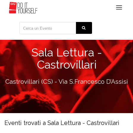
Toggle
navigat
Sala Lettura -
Castrovillari
Castrovillari (CS) - Via S.Francesco D’Assisi
Eventi trovati a Sala Lettura - Castrovillari