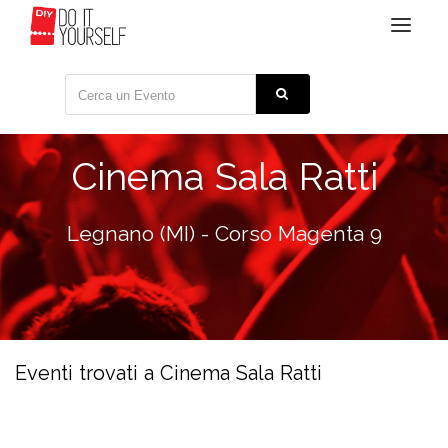
Toggle
navigat
Cinema Sala Ratti
Legnano (MI) - Corso Magenta 9
Eventi trovati a Cinema Sala Ratti