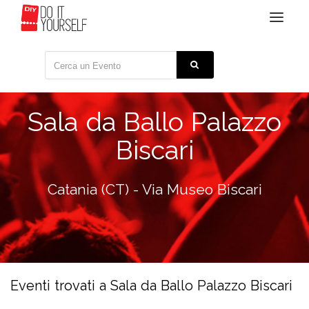
Toggle
navigat
Sala da Ballo Palazzo
Biscari
Catania (CT) - Via Museo Biscari
Eventi trovati a Sala da Ballo Palazzo Biscari