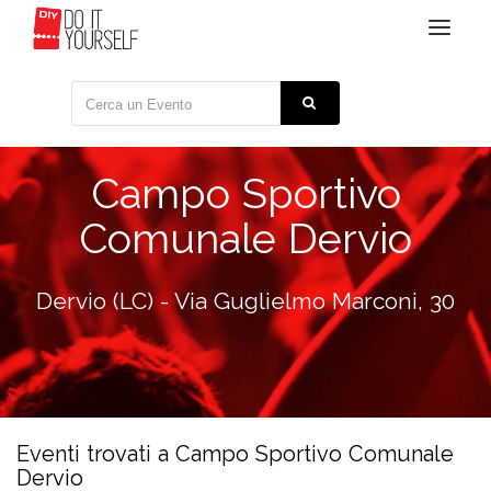
Toggle
navigat
Campo Sportivo
Comunale Dervio
Dervio (LC) - Via Guglielmo Marconi, 30
Eventi trovati a Campo Sportivo Comunale
Dervio