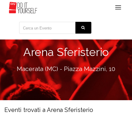
Toggle
navigat
Arena Sferisterio
Macerata (MC) - Piazza Mazzini, 10
Eventi trovati a Arena Sferisterio