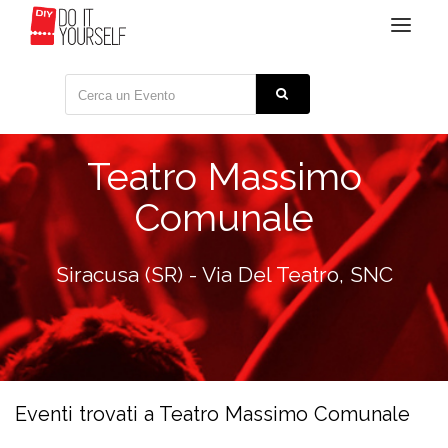
Toggle
navigat
Teatro Massimo
Comunale
Siracusa (SR) - Via Del Teatro, SNC
Eventi trovati a Teatro Massimo Comunale