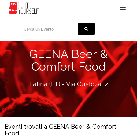
Toggle
navigat
GEENA Beer &
Comfort Food
Latina (LT) - Via Custoza, 2
Eventi trovati a GEENA Beer & Comfort
Food