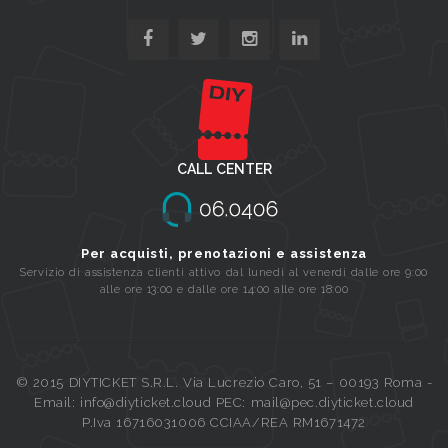
CALL CENTER
Per acquisti, prenotazioni e assistenza
Servizio di assistenza clienti attivo dal lunedi al venerdi dalle ore 9:00
alle ore 13:00 e dalle ore 14:00 alle ore 18:00
© 2015 DIYTICKET S.R.L. Via Lucrezio Caro, 51 – 00193 Roma -
Email: info@diyticket.cloud PEC: mail@pec.diyticket.cloud
P.Iva 16716031006 CCIAA/REA RM1671472