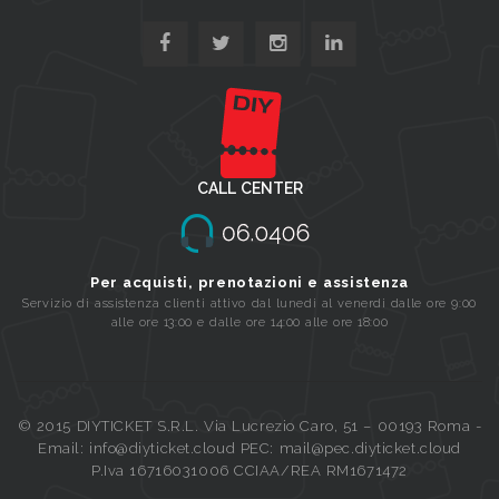
CALL CENTER
Per acquisti, prenotazioni e assistenza
Servizio di assistenza clienti attivo dal lunedi al venerdi dalle ore 9:00
alle ore 13:00 e dalle ore 14:00 alle ore 18:00
© 2015 DIYTICKET S.R.L. Via Lucrezio Caro, 51 – 00193 Roma -
Email: info@diyticket.cloud PEC: mail@pec.diyticket.cloud
P.Iva 16716031006 CCIAA/REA RM1671472