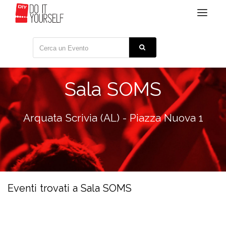
Toggle
navigat
Sala SOMS
Arquata Scrivia (AL) - Piazza Nuova 1
Eventi trovati a Sala SOMS