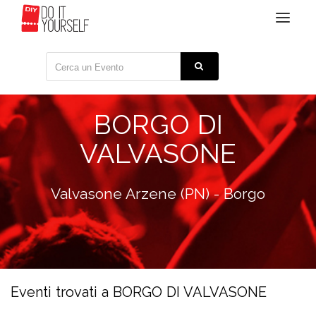
Toggle
navigat
BORGO DI
VALVASONE
Valvasone Arzene (PN) - Borgo
Eventi trovati a BORGO DI VALVASONE