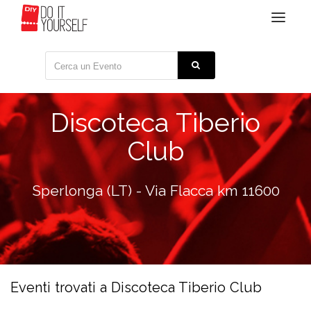
Toggle
navigat
Discoteca Tiberio
Club
Sperlonga (LT) - Via Flacca km 11600
Eventi trovati a Discoteca Tiberio Club