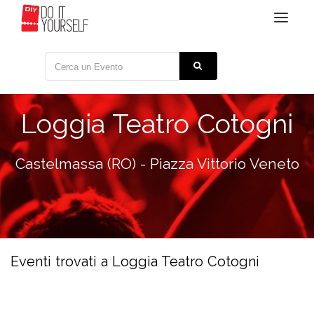
Toggle
navigat
Loggia Teatro Cotogni
Castelmassa (RO) - Piazza Vittorio Veneto
Eventi trovati a Loggia Teatro Cotogni