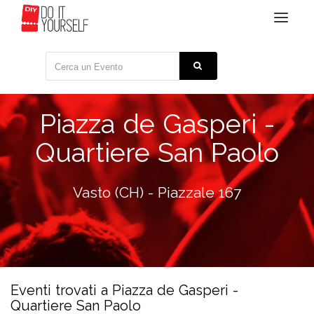
Toggle
navigat
Piazza de Gasperi -
Quartiere San Paolo
Vasto (CH) - Piazzale 167
Eventi trovati a Piazza de Gasperi -
Quartiere San Paolo