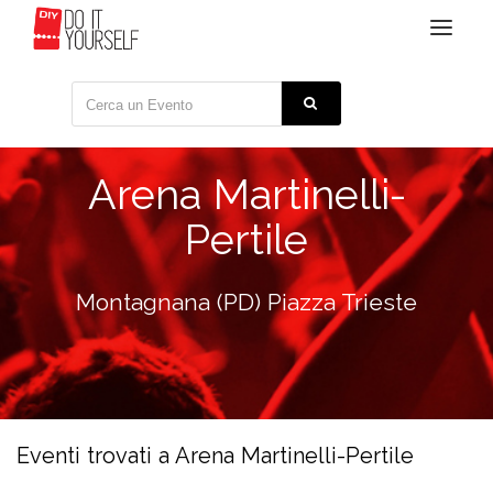
Toggle
navigat
Arena Martinelli-
Pertile
Montagnana (PD) Piazza Trieste
Eventi trovati a Arena Martinelli-Pertile