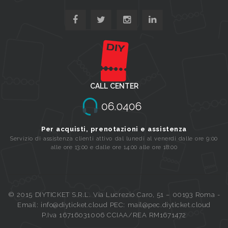
CALL CENTER
Per acquisti, prenotazioni e assistenza
Servizio di assistenza clienti attivo dal lunedi al venerdi dalle ore 9:00
alle ore 13:00 e dalle ore 14:00 alle ore 18:00
© 2015 DIYTICKET S.R.L. Via Lucrezio Caro, 51 – 00193 Roma -
Email: info@diyticket.cloud PEC: mail@pec.diyticket.cloud
P.Iva 16716031006 CCIAA/REA RM1671472