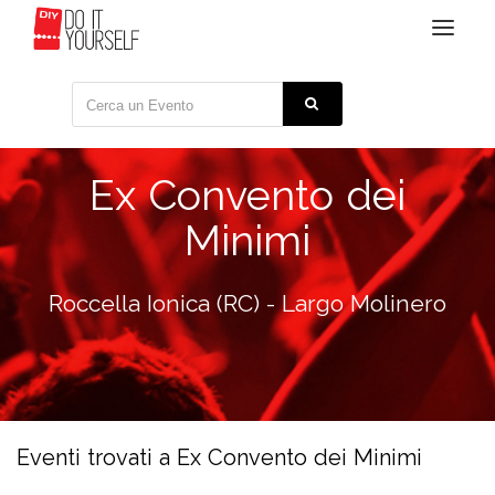
Toggle
navigat
Ex Convento dei
Minimi
Roccella Ionica (RC) - Largo Molinero
Eventi trovati a Ex Convento dei Minimi