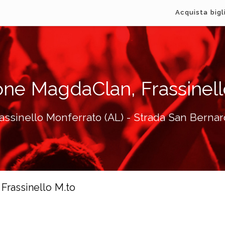
Acquista bigl
ne MagdaClan, Frassinell
assinello Monferrato (AL) - Strada San Berna
Frassinello M.to