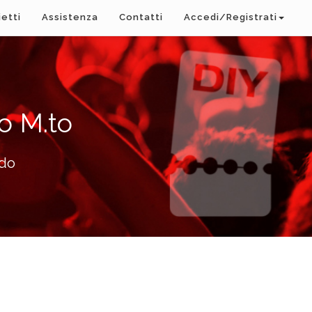
ietti
Assistenza
Contatti
Accedi/Registrati
o M.to
rdo