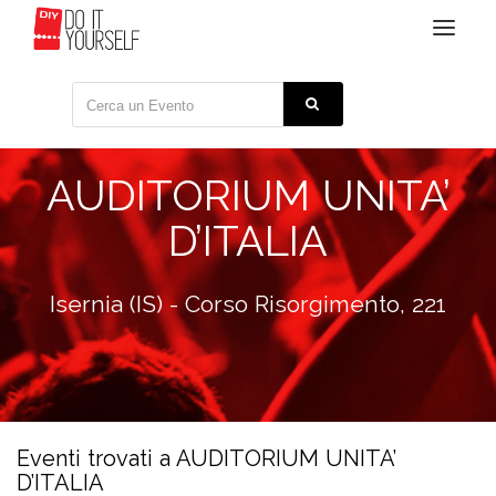
Toggle
navigat
AUDITORIUM UNITA’
D’ITALIA
Isernia (IS) - Corso Risorgimento, 221
Eventi trovati a AUDITORIUM UNITA’
D’ITALIA