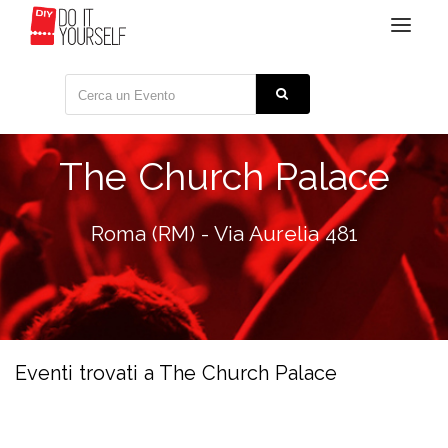
Toggle
navigat
The Church Palace
Roma (RM) - Via Aurelia 481
Eventi trovati a The Church Palace