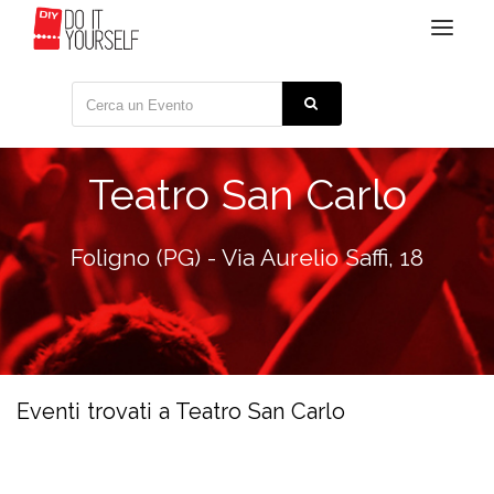
Toggle
navigat
Teatro San Carlo
Foligno (PG) - Via Aurelio Saffi, 18
Eventi trovati a Teatro San Carlo