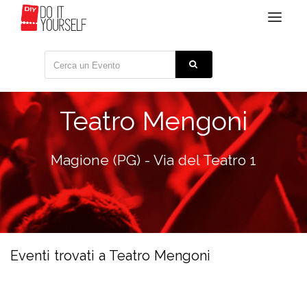
Toggle
navigat
Teatro Mengoni
Magione (PG) - Via del Teatro 1
Eventi trovati a Teatro Mengoni