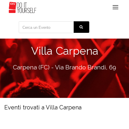
Toggle
navigat
Villa Carpena
Carpena (FC) - Via Brando Brandi, 69
Eventi trovati a Villa Carpena