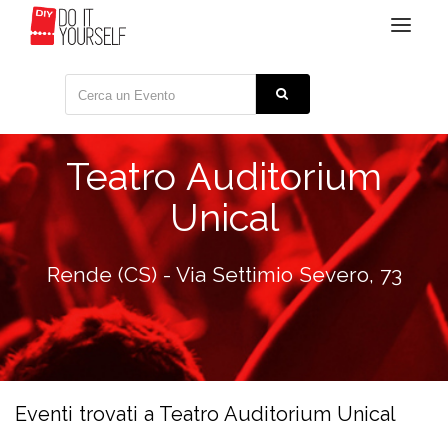
Toggle
navigat
Teatro Auditorium
Unical
Rende (CS) - Via Settimio Severo, 73
Eventi trovati a Teatro Auditorium Unical