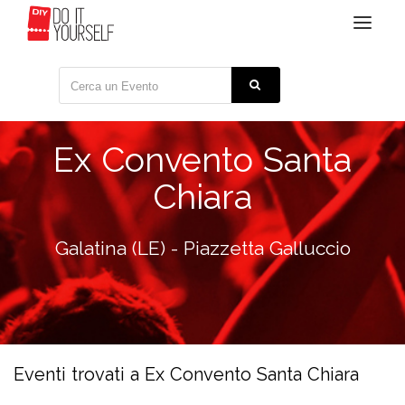
Toggle
navigat
Ex Convento Santa
Chiara
Galatina (LE) - Piazzetta Galluccio
Eventi trovati a Ex Convento Santa Chiara