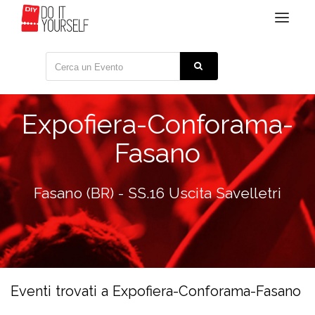
Toggle
navigat
Expofiera-Conforama-
Fasano
Fasano (BR) - SS.16 Uscita Savelletri
Eventi trovati a Expofiera-Conforama-Fasano