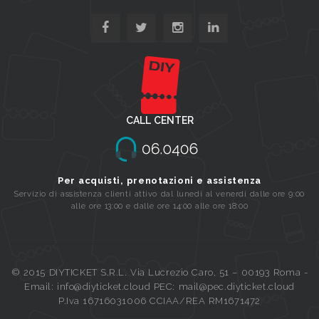
CALL CENTER
Per acquisti, prenotazioni e assistenza
Servizio di assistenza clienti attivo dal lunedi al venerdi dalle ore 9:00
alle ore 13:00 e dalle ore 14:00 alle ore 18:00
© 2015 DIYTICKET S.R.L. Via Lucrezio Caro, 51 – 00193 Roma -
Email: info@diyticket.cloud PEC: mail@pec.diyticket.cloud
P.Iva 16716031006 CCIAA/REA RM1671472