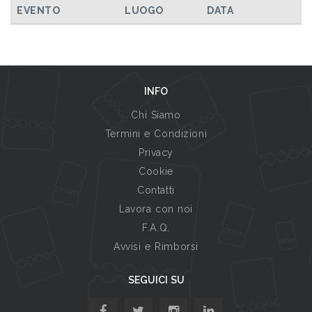
EVENTO
LUOGO
DATA
INFO
Chi Siamo
Termini e Condizioni
Privacy
Cookie
Contatti
Lavora con noi
F.A.Q.
Avvisi e Rimborsi
SEGUICI SU