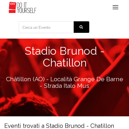
Toggle
navigat
Stadio Brunod -
Chatillon
Châtillon (AO) - Località Grange De Barne
- Strada Italo Mus
Eventi trovati a Stadio Brunod - Chatillon