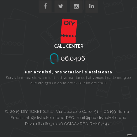
CALL CENTER
Per acquisti, prenotazioni e assistenza
Servizio di assistenza clienti attivo dal lunedi al venerdi dalle ore 9:00
alle ore 13:00 e dalle ore 14:00 alle ore 18:00
© 2015 DIYTICKET S.R.L. Via Lucrezio Caro, 51 – 00193 Roma -
Email: info@diyticket.cloud PEC: mail@pec.diyticket.cloud
P.Iva 16716031006 CCIAA/REA RM1671472