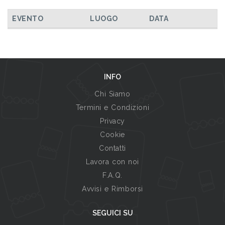
EVENTO
LUOGO
DATA
INFO
Chi Siamo
Termini e Condizioni
Privacy
Cookie
Contatti
Lavora con noi
F.A.Q.
Avvisi e Rimborsi
SEGUICI SU