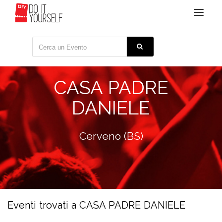
Toggle
navigat
CASA PADRE
DANIELE
Cerveno (BS)
Eventi trovati a CASA PADRE DANIELE