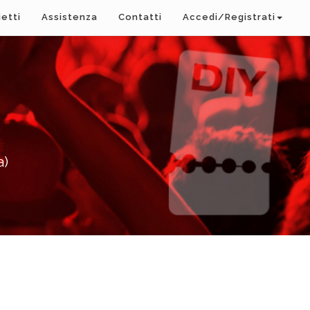
ietti
Assistenza
Contatti
Accedi/Registrati
a)