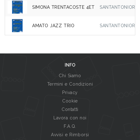
SIMONA TRENTACOSTE 4ET
SANTANTONIORESO
AMATO JAZZ TRIO
SANTANTONIORESO
INFO
Chi Siamo
Termini e Condizioni
Privacy
Cookie
Contatti
Lavora con noi
F.A.Q.
Avvisi e Rimborsi