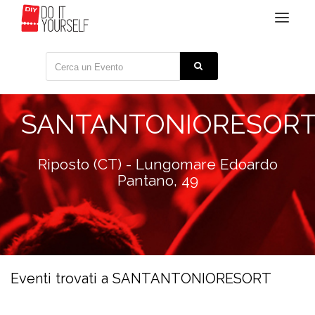
Toggle
navigat
SANTANTONIORESOR
Riposto (CT) - Lungomare Edoardo
Pantano, 49
Eventi trovati a SANTANTONIORESORT