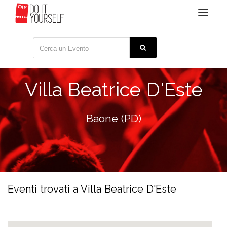
Toggle
navigat
Villa Beatrice D'Este
Baone (PD)
Eventi trovati a Villa Beatrice D'Este