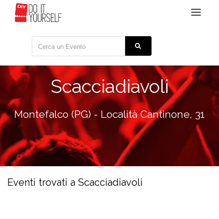
Toggle
navigat
Scacciadiavoli
Montefalco (PG) - Località Cantinone, 31
Eventi trovati a Scacciadiavoli