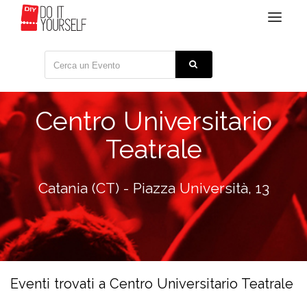
Toggle
navigat
Centro Universitario
Teatrale
Catania (CT) - Piazza Università, 13
Eventi trovati a Centro Universitario Teatrale